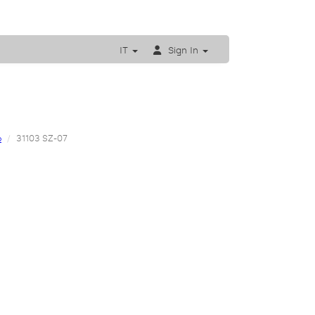
IT
Sign In
o
31103 SZ-07