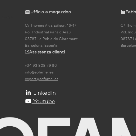
Ufficio e magazzino
Fabbr
C/ Thomas Alva Edison, 16-17
C/ Thoma
Pol. Industrial Pans d'Arau
Pol. Indu
08787 La Pobla de Claramunt
08787 L
Barcelona, España
Barcelon
Assistenza clienti
+34 93 808 79 80
info@sofamel.es
export@sofamel.es
LinkedIn
Youtube