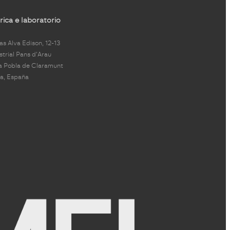
ica e laboratorio
s Alva Edison, 12-13
strial Pans d'Arau
a Pobla de Claramunt
a, España