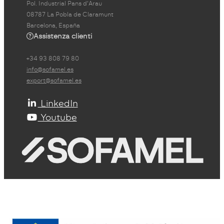
Pol. Industrial Pans d'Arau
08787 La Pobla de Claramunt
Barcelona, España
Assistenza clienti
+34 93 808 79 80
info@sofamel.es
export@sofamel.es
LinkedIn
Youtube