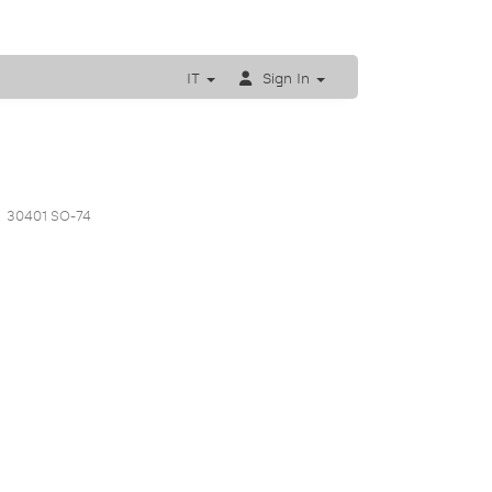
IT
Sign In
30401 SO-74