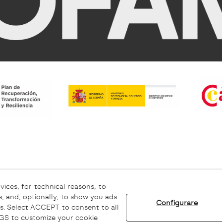
ookie
Avviso Legale
Canale Etico
vices, for technical reasons, to
, and, optionally, to show you ads
Configurare
s. Select ACCEPT to consent to all
© 08/2026 Sofamel - Tutti i diritti riservati.
INGS to customize your cookie