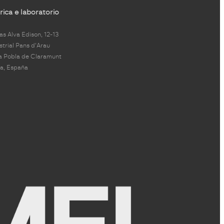
ica e laboratorio
s Alva Edison, 12-13
strial Pans d'Arau
a Pobla de Claramunt
a, España