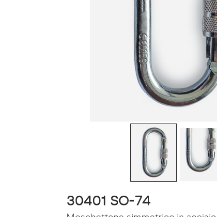
30401 SO-74
Moschettone simmetrico in acciaio