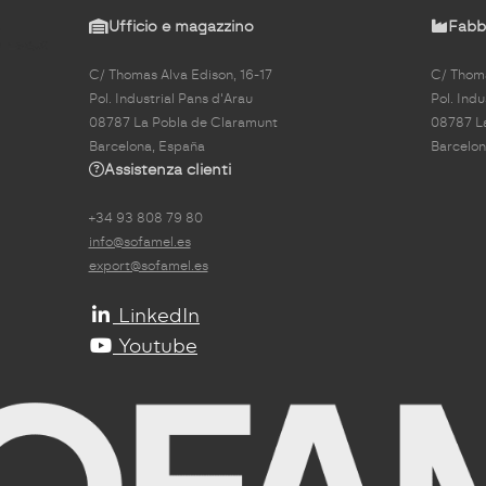
Ufficio e magazzino
Fabbr
C/ Thomas Alva Edison, 16-17
C/ Thoma
Pol. Industrial Pans d'Arau
Pol. Indu
08787 La Pobla de Claramunt
08787 L
Barcelona, España
Barcelon
Assistenza clienti
+34 93 808 79 80
info@sofamel.es
export@sofamel.es
LinkedIn
Youtube