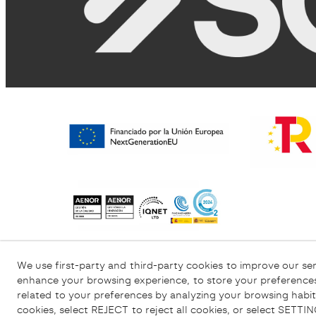
Informativa sulla Privacy
Informativa sui C
We use first-party and third-party cookies to improve our ser
enhance your browsing experience, to store your preferences
related to your preferences by analyzing your browsing habit
cookies, select REJECT to reject all cookies, or select SETT