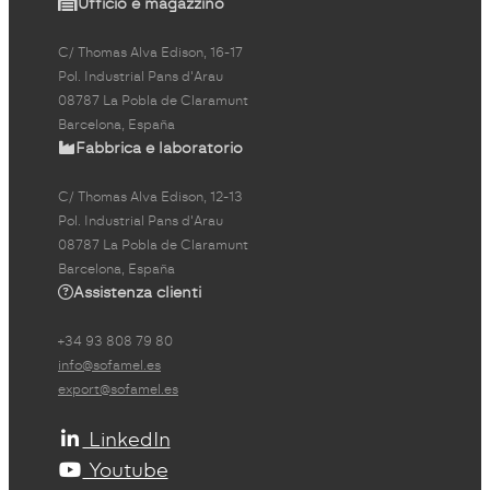
Ufficio e magazzino
C/ Thomas Alva Edison, 16-17
Pol. Industrial Pans d'Arau
08787 La Pobla de Claramunt
Barcelona, España
Fabbrica e laboratorio
C/ Thomas Alva Edison, 12-13
Pol. Industrial Pans d'Arau
08787 La Pobla de Claramunt
Barcelona, España
Assistenza clienti
+34 93 808 79 80
info@sofamel.es
export@sofamel.es
LinkedIn
Youtube