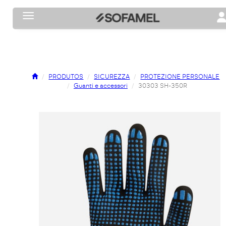
Toggle navigation
To
PRODUTOS
SICUREZZA
PROTEZIONE PERSONALE
Guanti e accessori
30303 SH-350R