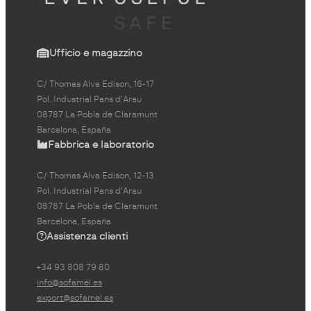
Ufficio e magazzino
C/ Thomas Alva Edison, 16-17
Pol. Industrial Pans d'Arau
08787 La Pobla de Claramunt
Barcelona, España
Fabbrica e laboratorio
C/ Thomas Alva Edison, 12-13
Pol. Industrial Pans d'Arau
08787 La Pobla de Claramunt
Barcelona, España
Assistenza clienti
+34 93 808 79 80
info@sofamel.es
export@sofamel.es