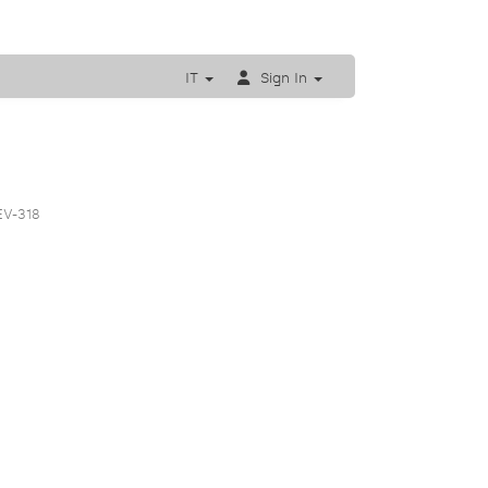
IT
Sign In
EV-318