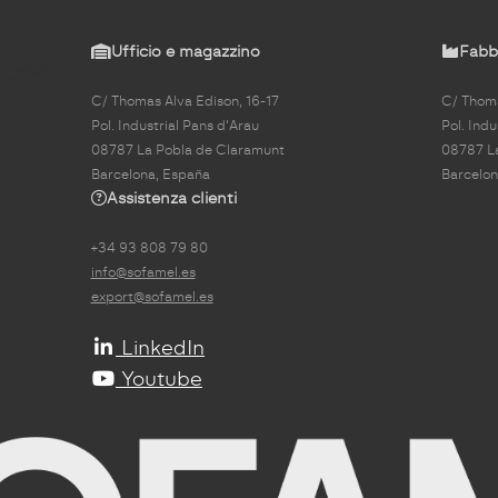
Ufficio e magazzino
Fabbr
C/ Thomas Alva Edison, 16-17
C/ Thoma
Pol. Industrial Pans d'Arau
Pol. Indu
08787 La Pobla de Claramunt
08787 L
Barcelona, España
Barcelon
Assistenza clienti
+34 93 808 79 80
info@sofamel.es
export@sofamel.es
LinkedIn
Youtube