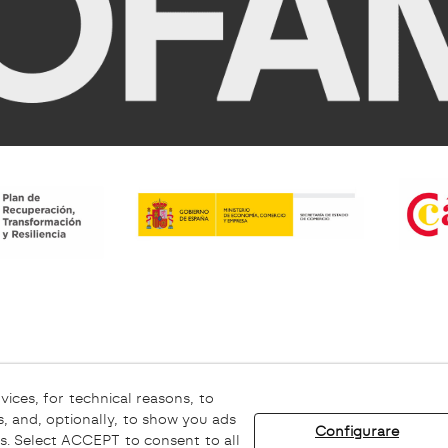
ookie
Avviso Legale
Canale Etico
vices, for technical reasons, to
, and, optionally, to show you ads
Configurare
s. Select ACCEPT to consent to all