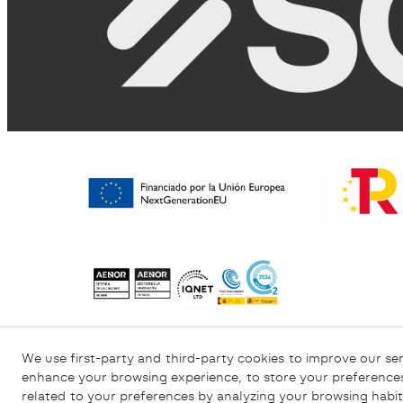
Informativa sulla Privacy
Informativa sui C
We use first-party and third-party cookies to improve our ser
enhance your browsing experience, to store your preferences
related to your preferences by analyzing your browsing habit