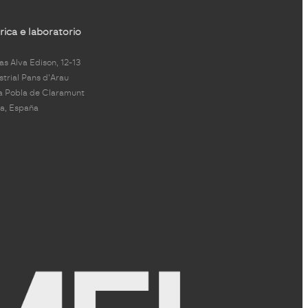
ica e laboratorio
s Alva Edison, 12-13
strial Pans d'Arau
a Pobla de Claramunt
a, España