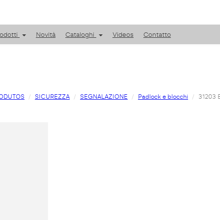
odotti
Novità
Cataloghi
Videos
Contatto
ODUTOS
SICUREZZA
SEGNALAZIONE
Padlock e blocchi
31203 