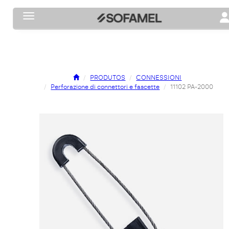
Toggle navigation
To
PRODUTOS
CONNESSIONI
Perforazione di connettori e fascette
11102 PA-2000