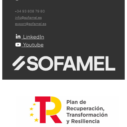
+34 93 808 79 80
info@sofamel.es
export@sofamel.es
LinkedIn
Youtube