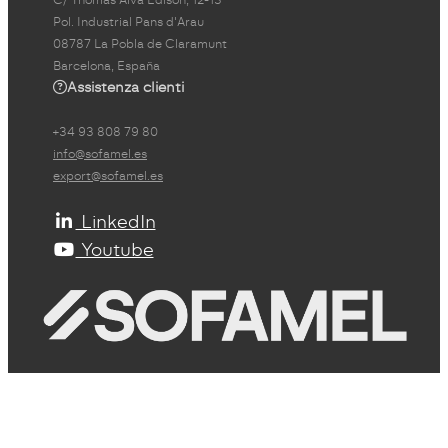
Pol. Industrial Pans d'Arau
08787 La Pobla de Claramunt
Barcelona, España
Assistenza clienti
+34 93 808 79 80
info@sofamel.es
export@sofamel.es
LinkedIn
Youtube