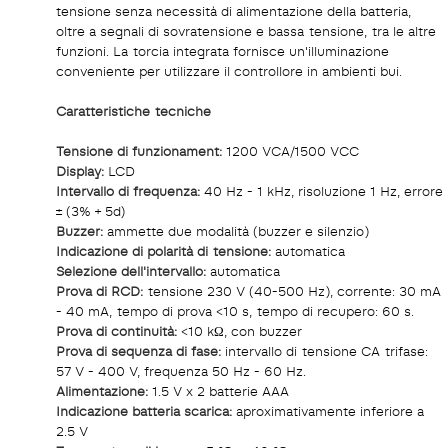
tensione senza necessità di alimentazione della batteria,
oltre a segnali di sovratensione e bassa tensione, tra le altre
funzioni. La torcia integrata fornisce un'illuminazione
conveniente per utilizzare il controllore in ambienti bui.
Caratteristiche tecniche
Tensione di funzionament:
1200 VCA/1500 VCC
Display:
LCD
Intervallo di frequenza:
40 Hz - 1 kHz, risoluzione 1 Hz, errore
± (3% + 5d)
Buzzer:
ammette due modalità (buzzer e silenzio)
Indicazione di polarità di tensione:
automatica
Selezione dell'intervallo:
automatica
Prova di RCD:
tensione 230 V (40-500 Hz), corrente: 30 mA
- 40 mA, tempo di prova <10 s, tempo di recupero: 60 s.
Prova di continuità:
<10 kΩ, con buzzer
Prova di sequenza di fase:
intervallo di tensione CA trifase:
57 V - 400 V, frequenza 50 Hz - 60 Hz.
Alimentazione:
1.5 V x 2 batterie AAA
Indicazione batteria scarica:
aproximativamente inferiore a
2.5 V