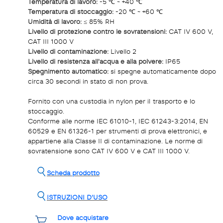
Temperatura di lavoro:
-5 ℃ ~ +40 ℃
Temperatura di stoccaggio:
-20 ℃ ~ +60 ℃
Umidità di lavoro:
≤ 85% RH
Livello di protezione contro le sovratensioni:
CAT IV 600 V,
CAT III 1000 V
Livello di contaminazione:
Livello 2
Livello di resistenza all'acqua e alla polvere:
IP65
Spegnimento automatico:
si spegne automaticamente dopo
circa 30 secondi in stato di non prova.
Fornito con una custodia in nylon per il trasporto e lo
stoccaggio.
Conforme alle norme IEC 61010-1, IEC 61243-3:2014, EN
60529 e EN 61326-1 per strumenti di prova elettronici, e
appartiene alla Classe II di contaminazione. Le norme di
sovratensione sono CAT IV 600 V e CAT III 1000 V.
Scheda prodotto
ISTRUZIONI D'USO
Dove acquistare