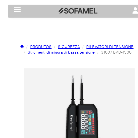
Toggle navigation
To
PRODUTOS
SICUREZZA
RILEVATORI DI TENSIONE
Strumenti di misura di bassa tensione
31007 BVD-1500