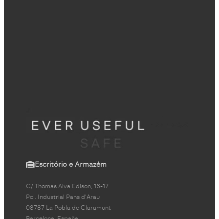
Escritório e Armazém
C/ Thomas Alva Edison, 16-17
Pol. Industrial Pans d'Arau
08787 La Pobla de Claramunt
Barcelona, España