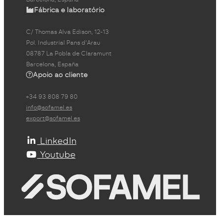
Fábrica e laboratório
C/ Thomas Alva Edison, 12-13
Pol. Industrial Pans d'Arau
08787 La Pobla de Claramunt
Barcelona, España
Apoio ao cliente
+34 93 808 79 80
info@sofamel.es
export@sofamel.es
LinkedIn
Youtube