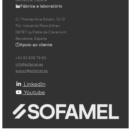
Barcelona, España
Fábrica e laboratório
C/ Thomas Alva Edison, 12-13
Pol. Industrial Pans d'Arau
08787 La Pobla de Claramunt
Barcelona, España
Apoio ao cliente
+34 93 808 79 80
info@sofamel.es
export@sofamel.es
LinkedIn
Youtube