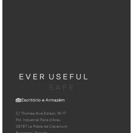
Escritório e Armazém
C/ Thomas Alva Edison, 16-17
Pol. Industrial Pans d'Arau
08787 La Pobla de Claramunt