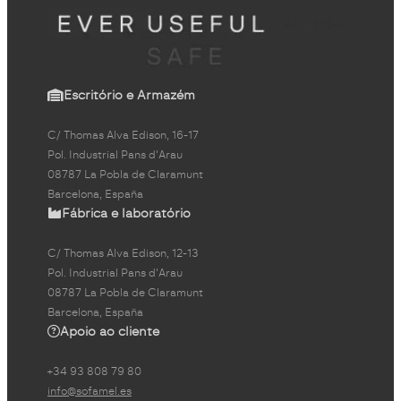
Escritório e Armazém
C/ Thomas Alva Edison, 16-17
Pol. Industrial Pans d'Arau
08787 La Pobla de Claramunt
Barcelona, España
Fábrica e laboratório
C/ Thomas Alva Edison, 12-13
Pol. Industrial Pans d'Arau
08787 La Pobla de Claramunt
Barcelona, España
Apoio ao cliente
+34 93 808 79 80
info@sofamel.es