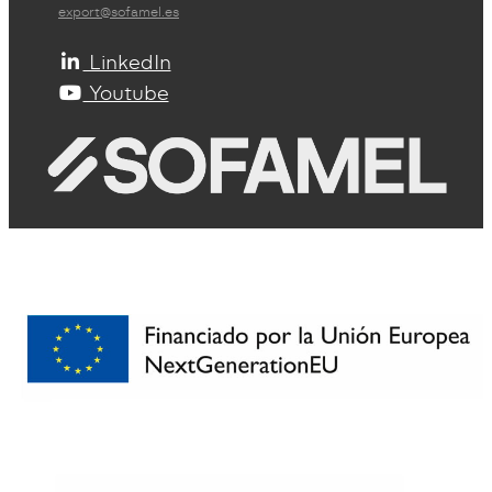
export@sofamel.es
LinkedIn
Youtube