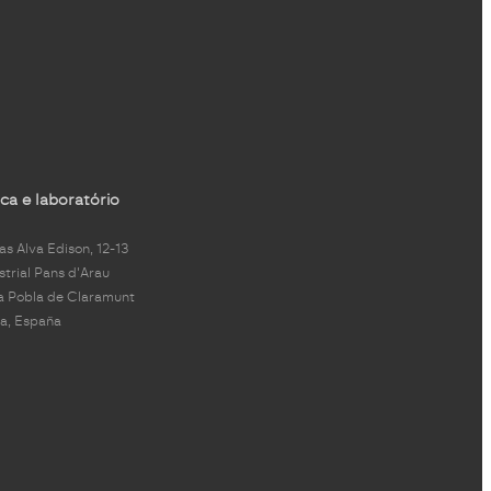
ca e laboratório
s Alva Edison, 12-13
strial Pans d'Arau
a Pobla de Claramunt
a, España