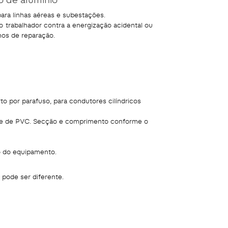
para linhas aéreas e subestações.
 o trabalhador contra a energização acidental ou
hos de reparação.
o por parafuso, para condutores cilíndricos
te de PVC. Secção e comprimento conforme o
o do equipamento.
 pode ser diferente.