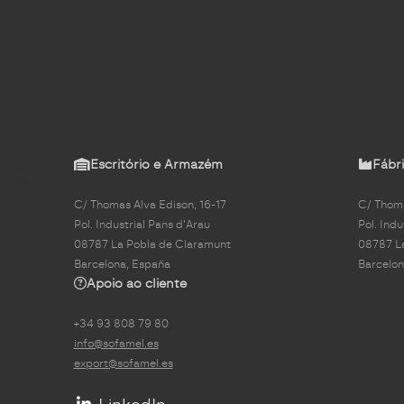
Escritório e Armazém
Fábri
C/ Thomas Alva Edison, 16-17
C/ Thoma
Pol. Industrial Pans d'Arau
Pol. Indu
08787 La Pobla de Claramunt
08787 L
Barcelona, España
Barcelon
Apoio ao cliente
+34 93 808 79 80
info@sofamel.es
export@sofamel.es