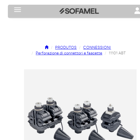
Toggle navigation
To
PRODUTOS
CONNESSIONI
Perforazione di connettori e fascette
11101 ABT