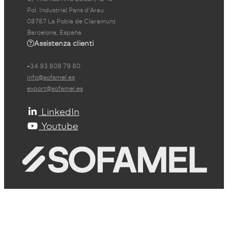
Pol. Industrial Pans d'Arau
08787 La Pobla de Claramunt
Barcelona, España
Assistenza clienti
+34 93 808 79 80
info@sofamel.es
export@sofamel.es
LinkedIn
Youtube