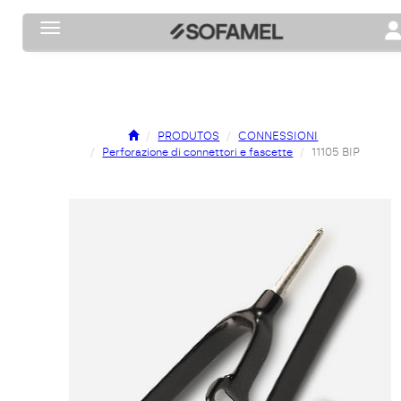
Toggle navigation
To
PRODUTOS
CONNESSIONI
Perforazione di connettori e fascette
11105 BIP