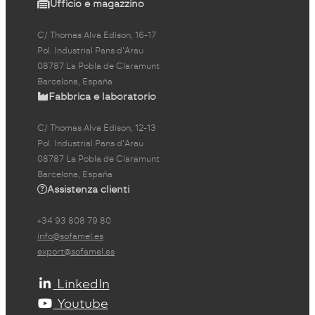
Ufficio e magazzino
C/ Thomas Alva Edison, 16-17
Pol. Industrial Pans d'Arau
08787 La Pobla de Claramunt
Barcelona, España
Fabbrica e laboratorio
C/ Thomas Alva Edison, 12-13
Pol. Industrial Pans d'Arau
08787 La Pobla de Claramunt
Barcelona, España
Assistenza clienti
+34 93 808 79 80
info@sofamel.es
export@sofamel.es
LinkedIn
Youtube