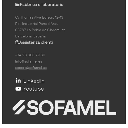
Fabbrica e laboratorio
C/ Thomas Alva Edison, 12-13
Pol. Industrial Pans d'Arau
08787 La Pobla de Claramunt
Barcelona, España
Assistenza clienti
+34 93 808 79 80
info@sofamel.es
export@sofamel.es
LinkedIn
Youtube