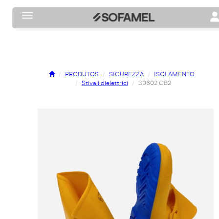
Toggle navigation
To
PRODUTOS
SICUREZZA
ISOLAMENTO
Stivali dielettrici
30602 OB2