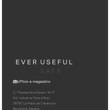
Ufficio e magazzino
C/ Thomas Alva Edison, 16-17
Pol. Industrial Pans d'Arau
08787 La Pobla de Claramunt
Barcelona, España