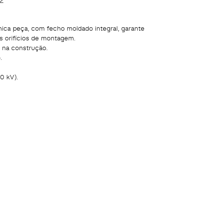
ica peça, com fecho moldado integral, garante
os orifícios de montagem.
 na construção.
.
0 kV).