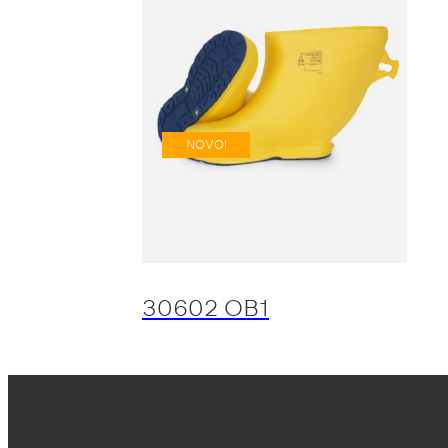
NOVO!
30602 OB1