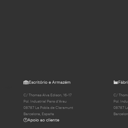
Escritório e Armazém
Fábri
C/ Thomas Alva Edison, 16-17
C/ Thoma
Pol. Industrial Pans d'Arau
Pol. Indu
08787 La Pobla de Claramunt
08787 L
Barcelona, España
Barcelon
Apoio ao cliente