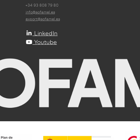
+34 93 808 79 80
info@sofamel.es
export@sofamel.es
LinkedIn
Youtube