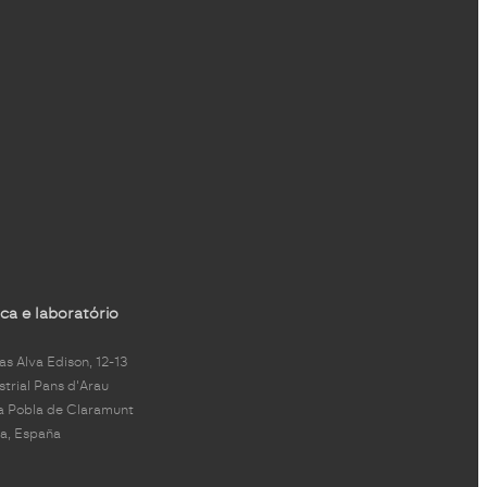
ca e laboratório
s Alva Edison, 12-13
strial Pans d'Arau
a Pobla de Claramunt
a, España