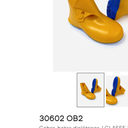
30602 OB2
Cobre-botas dielétricos / CLASSE 