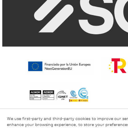
Política de Privacidade
Política de Cookies
We use first-party and third-party cookies to improve our ser
enhance your browsing experience, to store your preferences