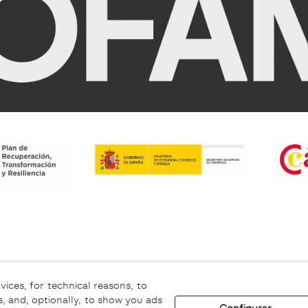
Aviso Legal
Canal Ético
vices, for technical reasons, to
, and, optionally, to show you ads
Configurar