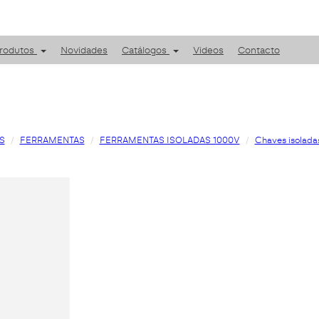
rodutos
Novidades
Catálogos
Videos
Contacto
S
FERRAMENTAS
FERRAMENTAS ISOLADAS 1000V
Chaves isolada