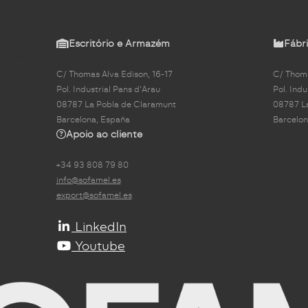
Escritório e Armazém
Fábri
C/ Thomas Alva Edison, 16-17
C/ Thoma
Pol. Industrial Pans d'Arau
Pol. Indu
08787 La Pobla de Claramunt
08787 L
Barcelona, España
Barcelon
Apoio ao cliente
+34 93 808 79 80
info@sofamel.es
export@sofamel.es
LinkedIn
Youtube