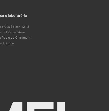
ca e laboratório
s Alva Edison, 12-13
strial Pans d'Arau
a Pobla de Claramunt
a, España