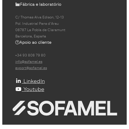
Fábrica e laboratório
C/ Thomas Alva Edison, 12-13
Pol. Industrial Pans d'Arau
08787 La Pobla de Claramunt
Barcelona, España
Apoio ao cliente
+34 93 808 79 80
info@sofamel.es
export@sofamel.es
LinkedIn
Youtube