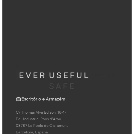
Escritório e Armazém
C/ Thomas Alva Edison, 16-17
Pol. Industrial Pans d'Arau
08787 La Pobla de Claramunt
Barcelona, España