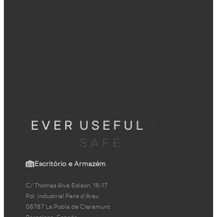
Escritório e Armazém
C/ Thomas Alva Edison, 16-17
Pol. Industrial Pans d'Arau
08787 La Pobla de Claramunt