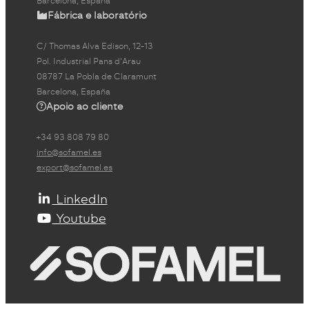
Barcelona, España
Fábrica e laboratório
C/ Thomas Alva Edison, 12-13
Pol. Industrial Pans d'Arau
08787 La Pobla de Claramunt
Barcelona, España
Apoio ao cliente
+34 93 808 79 80
info@sofamel.es
export@sofamel.es
LinkedIn
Youtube