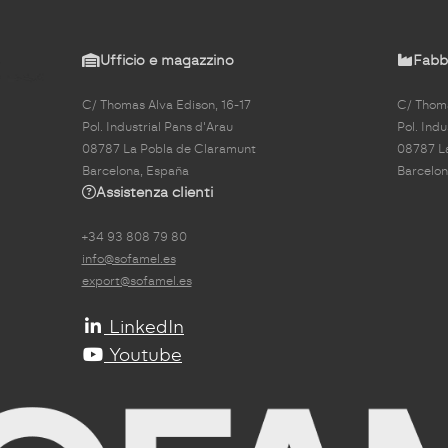
Ufficio e magazzino
Fabbr
C/ Thomas Alva Edison, 16-17
C/ Thoma
Pol. Industrial Pans d'Arau
Pol. Indu
08787 La Pobla de Claramunt
08787 L
Barcelona, España
Barcelon
Assistenza clienti
+34 93 808 79 80
info@sofamel.es
export@sofamel.es
LinkedIn
Youtube