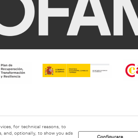
ookie
Avviso Legale
Canale Etico
vices, for technical reasons, to
, and, optionally, to show you ads
Configurare