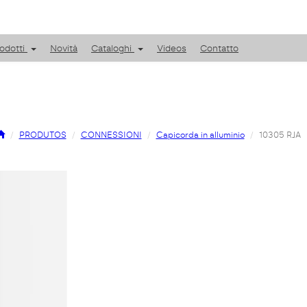
odotti
Novità
Cataloghi
Videos
Contatto
PRODUTOS
CONNESSIONI
Capicorda in alluminio
10305 RJA