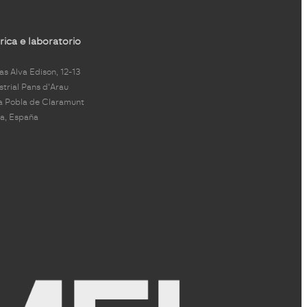
ica e laboratorio
s Alva Edison, 12-13
strial Pans d'Arau
a Pobla de Claramunt
a, España