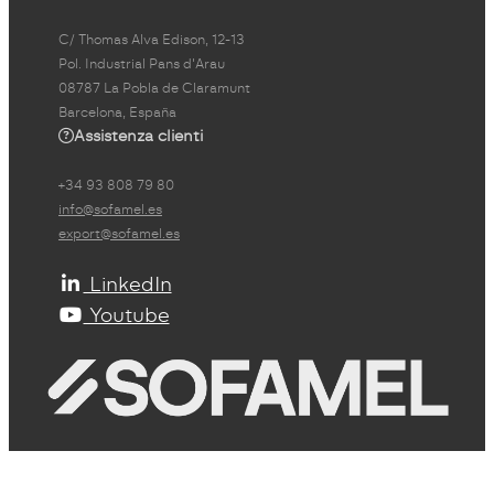
C/ Thomas Alva Edison, 12-13
Pol. Industrial Pans d'Arau
08787 La Pobla de Claramunt
Barcelona, España
Assistenza clienti
+34 93 808 79 80
info@sofamel.es
export@sofamel.es
LinkedIn
Youtube