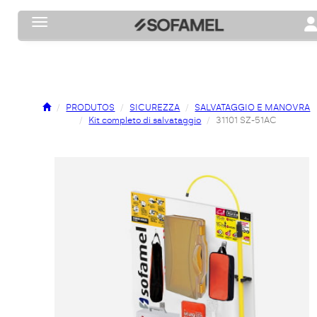
Toggle navigation
To
PRODUTOS
SICUREZZA
SALVATAGGIO E MANOVRA
Kit completo di salvataggio
31101 SZ-51AC