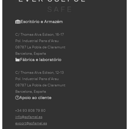
Escritório e Armazém
C/ Thomas Alva Edison, 16-17
Pol. Industrial Pans d'Arau
08787 La Pobla de Claramunt
Barcelona, España
Fábrica e laboratório
C/ Thomas Alva Edison, 12-13
Pol. Industrial Pans d'Arau
08787 La Pobla de Claramunt
Barcelona, España
Apoio ao cliente
+34 93 808 79 80
info@sofamel.es
export@sofamel.es