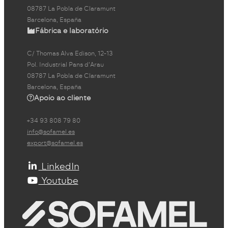
08787 La Pobla de Claramunt
Barcelona, España
Fábrica e laboratório
C/ Thomas Alva Edison, 12-13
Pol. Industrial Pans d'Arau
08787 La Pobla de Claramunt
Barcelona, España
Apoio ao cliente
+34 93 808 79 80
info@sofamel.es
export@sofamel.es
LinkedIn
Youtube