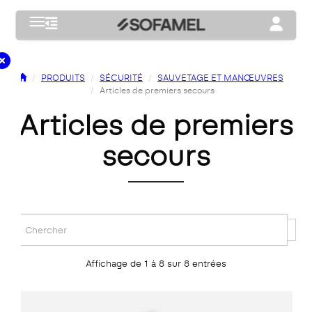
Toggle navigation
Toggle na
PRODUITS
SÉCURITÉ
SAUVETAGE ET MANŒUVRES
Articles de premiers secours
articles de premiers
secours
Affichage de 1 à 8 sur 8 entrées