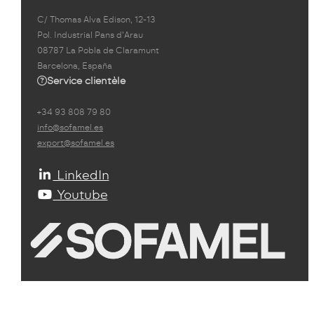
C/ Thomas Alva Edison, 12-13
Pol. Industrial Pans d'Arau
08787 La Pobla de Claramunt
Barcelona, España
Service clientèle
+34 93 808 79 80
info@sofamel.es
export@sofamel.es
LinkedIn
Youtube