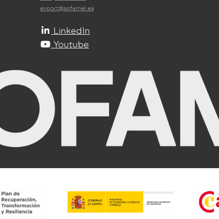
export@sofamel.es
LinkedIn
Youtube