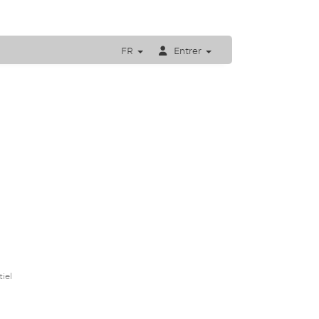
FR
Entrer
iel