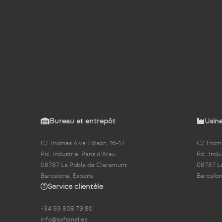
Bureau et entrepôt
Usine
C/ Thomas Alva Edison, 16-17
C/ Thoma
Pol. Industrial Pans d'Arau
Pol. Indu
08787 La Pobla de Claramunt
08787 L
Barcelona, España
Barcelon
Service clientèle
+34 93 808 79 80
info@sofamel.es