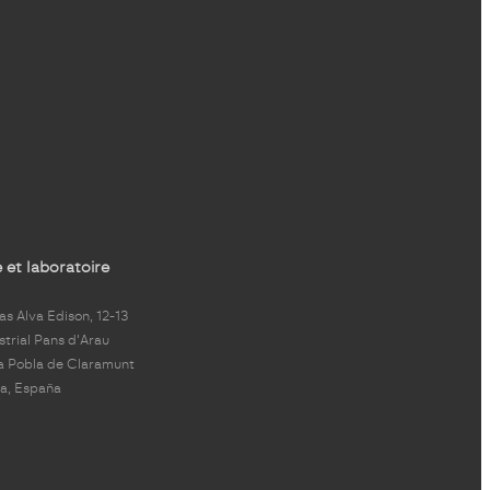
 et laboratoire
s Alva Edison, 12-13
strial Pans d'Arau
a Pobla de Claramunt
a, España