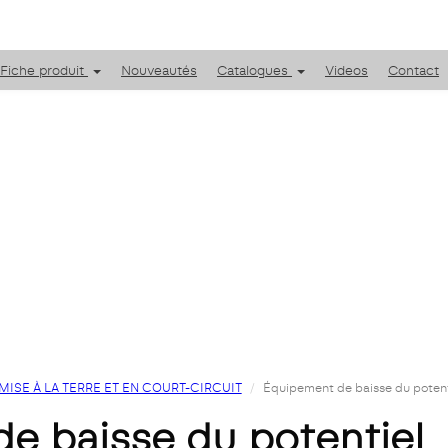
Fiche produit
Nouveautés
Catalogues
Videos
Contact
ISE À LA TERRE ET EN COURT-CIRCUIT
Équipement de baisse du potent
de baisse du potentiel