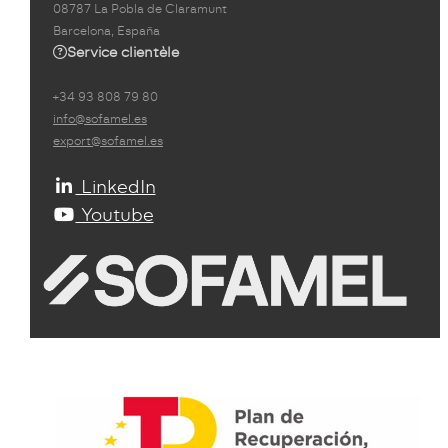
08787 La Pobla de Claramunt
Barcelona, España
Service clientèle
+34 93 808 79 80
info@sofamel.es
export@sofamel.es
LinkedIn
Youtube