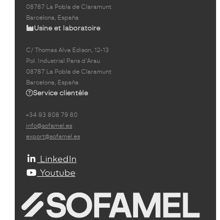
08787 La Pobla de Claramunt
Barcelona, España
Usine et laboratoire
C/ Thomas Alva Edison, 12-13
Pol. Industrial Pans d'Arau
08787 La Pobla de Claramunt
Barcelona, España
Service clientèle
+34 93 808 79 80
info@sofamel.es
export@sofamel.es
LinkedIn
Youtube