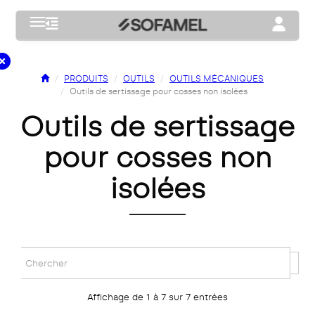
Toggle navigation
Toggle na
PRODUITS
OUTILS
OUTILS MÉCANIQUES
Outils de sertissage pour cosses non isolées
outils de sertissage
pour cosses non
isolées
Affichage de 1 à 7 sur 7 entrées