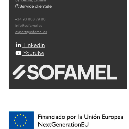
Barcelona, España
Service clientèle
+34 93 808 79 80
info@sofamel.es
export@sofamel.es
LinkedIn
Youtube