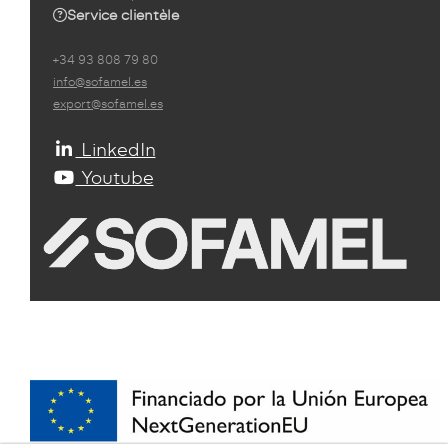
Service clientèle
+34 93 808 79 80
info@sofamel.es
export@sofamel.es
LinkedIn
Youtube