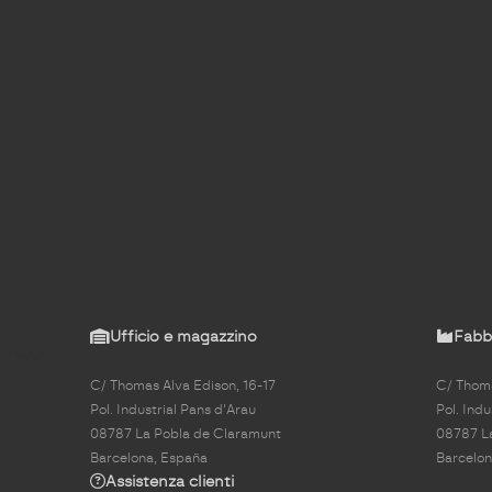
Ufficio e magazzino
Fabbr
C/ Thomas Alva Edison, 16-17
C/ Thoma
Pol. Industrial Pans d'Arau
Pol. Indu
08787 La Pobla de Claramunt
08787 L
Barcelona, España
Barcelon
Assistenza clienti