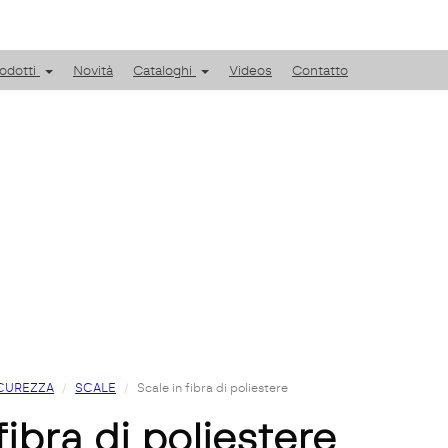
odotti
Novità
Cataloghi
Videos
Contatto
CUREZZA
SCALE
Scale in fibra di poliestere
 fibra di poliestere