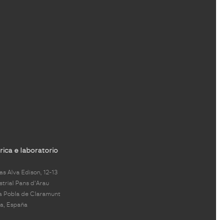
ica e laboratorio
s Alva Edison, 12-13
strial Pans d'Arau
a Pobla de Claramunt
a, España