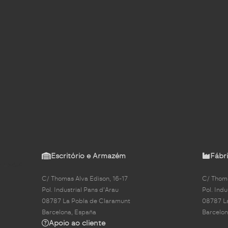
Escritório e Armazém
Fábri
C/ Thomas Alva Edison, 16-17
C/ Thoma
Pol. Industrial Pans d'Arau
Pol. Indu
08787 La Pobla de Claramunt
08787 L
Barcelona, España
Barcelon
Apoio ao cliente