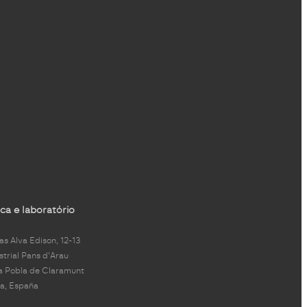
ca e laboratório
s Alva Edison, 12-13
strial Pans d'Arau
a Pobla de Claramunt
a, España