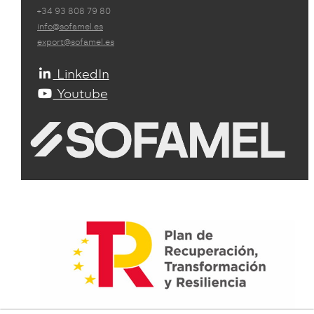
+34 93 808 79 80
info@sofamel.es
export@sofamel.es
LinkedIn
Youtube