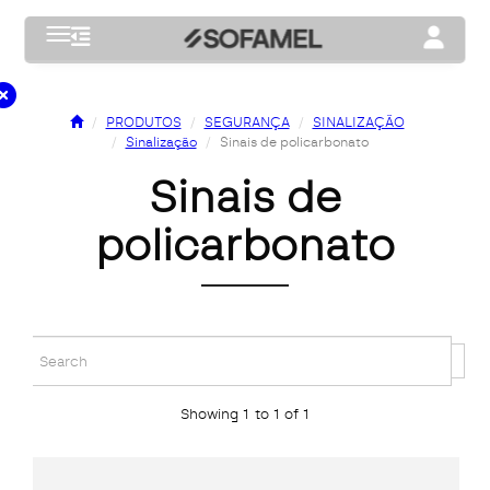
Toggle navigation
Toggle na
PRODUTOS
SEGURANÇA
SINALIZAÇÃO
Sinalização
Sinais de policarbonato
sinais de
policarbonato
Showing 1 to 1 of 1