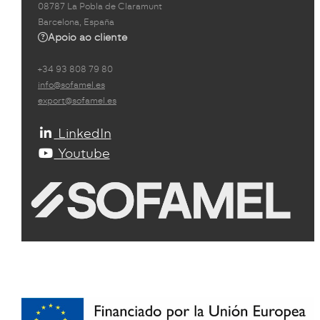
08787 La Pobla de Claramunt
Barcelona, España
Apoio ao cliente
+34 93 808 79 80
info@sofamel.es
export@sofamel.es
LinkedIn
Youtube