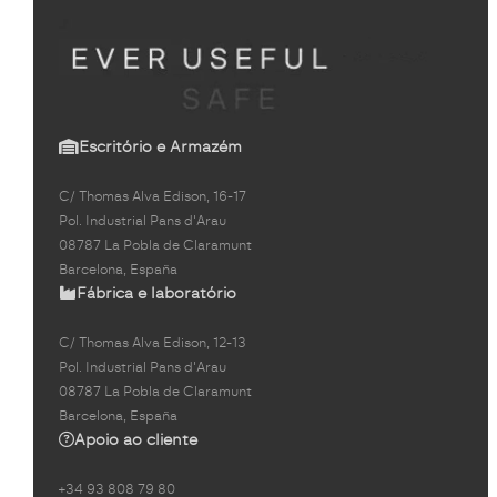
Escritório e Armazém
C/ Thomas Alva Edison, 16-17
Pol. Industrial Pans d'Arau
08787 La Pobla de Claramunt
Barcelona, España
Fábrica e laboratório
C/ Thomas Alva Edison, 12-13
Pol. Industrial Pans d'Arau
08787 La Pobla de Claramunt
Barcelona, España
Apoio ao cliente
+34 93 808 79 80