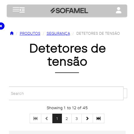
Toggle navigation
Toggle na
PRODUTOS
SEGURANÇA
DETETORES DE TENSÃO
detetores de
tensão
Showing 1 to 12 of 45
1
2
3